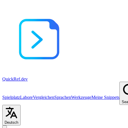
QuickRef
.dev
Spielplatz
Labore
Vergleichen
Sprachen
Werkzeuge
Meine Snippets
Sea
Deutsch