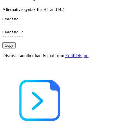
Alternative syntax for H1 and H2
Heading 1

=========

Heading 2

---------
Copy
Discover another handy tool from
EditPDF.pro