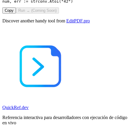
num, err := strconv.Atoi("42")
Copy
Run → (Coming Soon)
Discover another handy tool from
EditPDF.pro
QuickRef
.dev
Referencia interactiva para desarrolladores con ejecución de código
en vivo