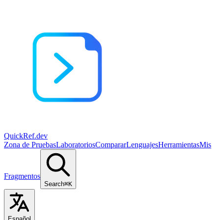
QuickRef
.dev
Zona de Pruebas
Laboratorios
Comparar
Lenguajes
Herramientas
Mis
Fragmentos
Search
⌘K
Español