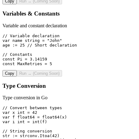
Copy
Run → (Coming Soon)
Variables & Constants
Variable and constant declaration
// Variable declaration

var name string = "John"

age := 25 // Short declaration

// Constants

const Pi = 3.14159

const MaxRetries = 5
Copy
Run → (Coming Soon)
Type Conversion
Type conversion in Go
// Convert between types

var x int = 42

var f float64 = float64(x)

var i int = int(f)

// String conversion

str := strconv.Itoa(42)
