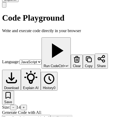
Code Playground
Write and execute code directly in your browser
Language:
Run Code
Ctrl+↵
Clear
Copy
Share
Download
Explain AI
History
0
Save
Size:
14
−
+
Generate Code with AI: