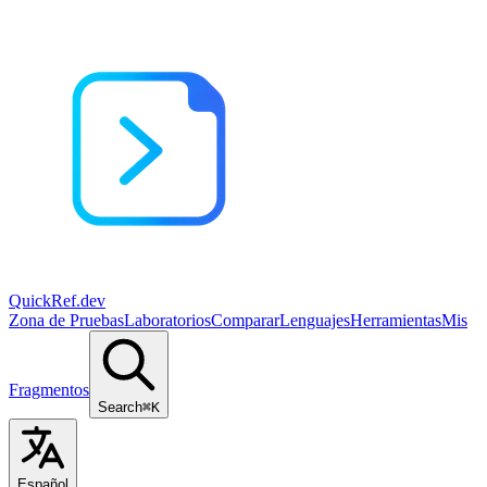
QuickRef
.dev
Zona de Pruebas
Laboratorios
Comparar
Lenguajes
Herramientas
Mis
Fragmentos
Search
⌘K
Español