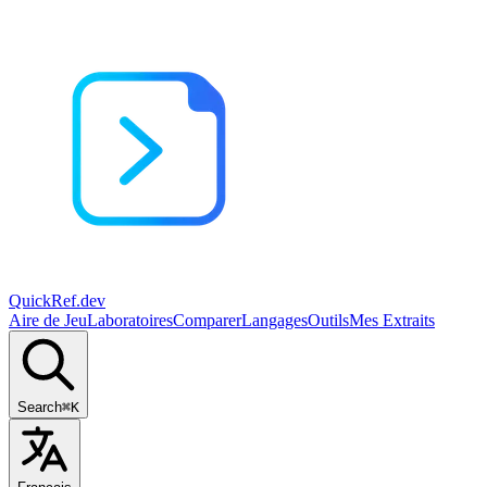
QuickRef
.dev
Aire de Jeu
Laboratoires
Comparer
Langages
Outils
Mes Extraits
Search
⌘K