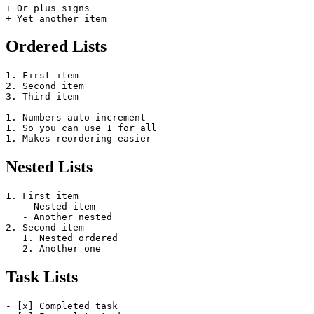
+ Or plus signs

Ordered Lists
1. First item

2. Second item

3. Third item

1. Numbers auto-increment

1. So you can use 1 for all

Nested Lists
1. First item

   - Nested item

   - Another nested

2. Second item

   1. Nested ordered

Task Lists
- [x] Completed task
