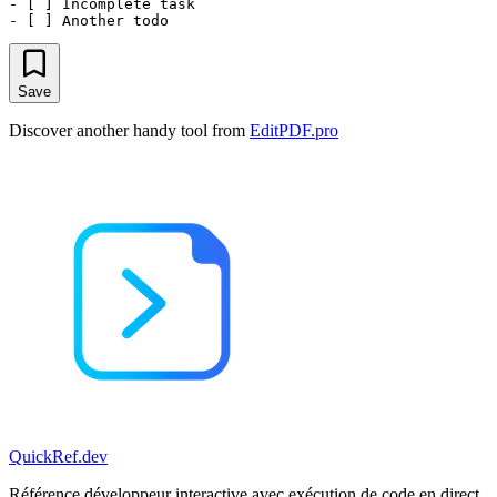
- [ ] Incomplete task

Save
Discover another handy tool from
EditPDF.pro
QuickRef
.dev
Référence développeur interactive avec exécution de code en direct