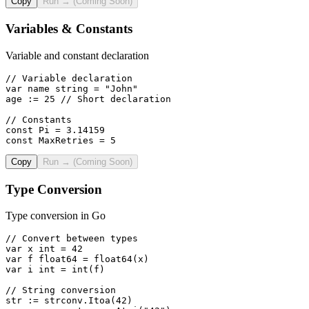
Copy
Run → (Coming Soon)
Variables & Constants
Variable and constant declaration
// Variable declaration

var name string = "John"

age := 25 // Short declaration

// Constants

const Pi = 3.14159

const MaxRetries = 5
Copy
Run → (Coming Soon)
Type Conversion
Type conversion in Go
// Convert between types

var x int = 42

var f float64 = float64(x)

var i int = int(f)

// String conversion

str := strconv.Itoa(42)
