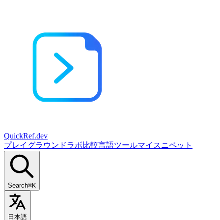
QuickRef
.dev
プレイグラウンド
ラボ
比較
言語
ツール
マイスニペット
Search
⌘K
日本語