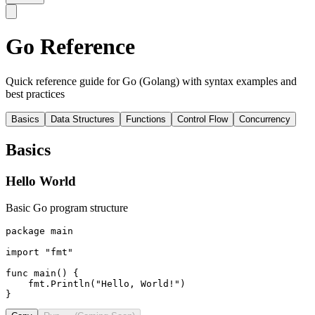
Go Reference
Quick reference guide for Go (Golang) with syntax examples and
best practices
Basics
Data Structures
Functions
Control Flow
Concurrency
Basics
Hello World
Basic Go program structure
package main

import "fmt"

func main() {

    fmt.Println("Hello, World!")

}