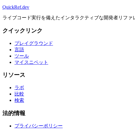
QuickRef
.dev
ライブコード実行を備えたインタラクティブな開発者リファ
クイックリンク
プレイグラウンド
言語
ツール
マイスニペット
リソース
ラボ
比較
検索
法的情報
プライバシーポリシー