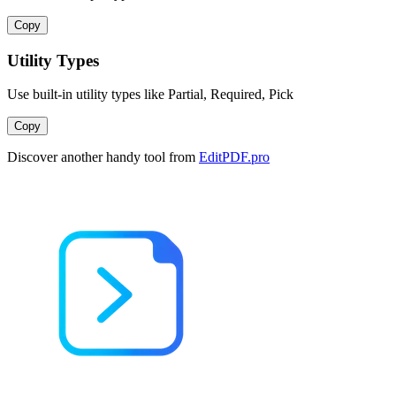
Copy
Utility Types
Use built-in utility types like Partial, Required, Pick
Copy
Discover another handy tool from
EditPDF.pro