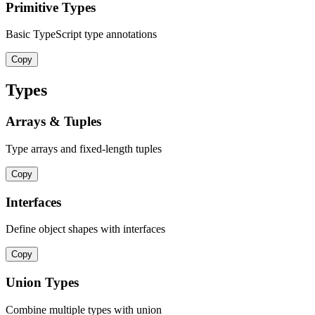
Primitive Types
Basic TypeScript type annotations
Copy
Types
Arrays & Tuples
Type arrays and fixed-length tuples
Copy
Interfaces
Define object shapes with interfaces
Copy
Union Types
Combine multiple types with union