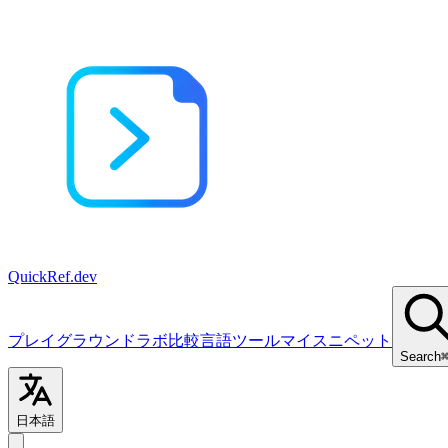
QuickRef
.dev
プレイグラウンド
ラボ
比較
言語
ツール
マイスニペット
Search
日本語