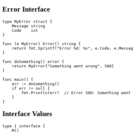
Error Interface
type MyError struct {

    Message string

    Code    int

}

func (e MyError) Error() string {

    return fmt.Sprintf("Error %d: %s", e.Code, e.Messag
}

func doSomething() error {

    return MyError{"Something went wrong", 500}

}

func main() {

    err := doSomething()

    if err != null {

        fmt.Println(err)  // Error 500: Something went 
    }

Interface Values
type I interface {

    M()
