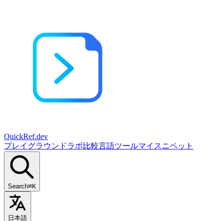
QuickRef
.dev
プレイグラウンド
ラボ
比較
言語
ツール
マイスニペット
Search
⌘K
日本語