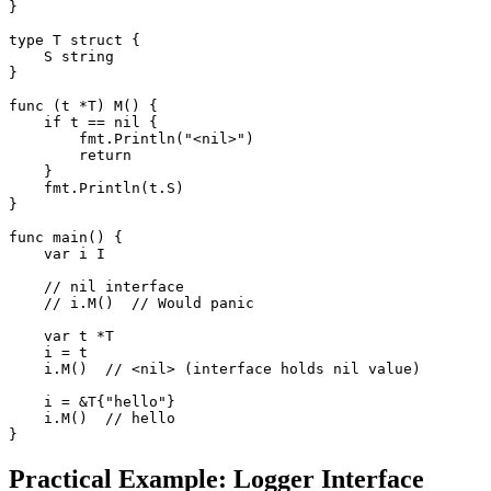
}

type T struct {

    S string

}

func (t *T) M() {

    if t == nil {

        fmt.Println("<nil>")

        return

    }

    fmt.Println(t.S)

}

func main() {

    var i I

    // nil interface

    // i.M()  // Would panic

    var t *T

    i = t

    i.M()  // <nil> (interface holds nil value)

    i = &T{"hello"}

    i.M()  // hello

Practical Example: Logger Interface