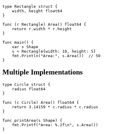
type Rectangle struct {

    width, height float64

}

func (r Rectangle) Area() float64 {

    return r.width * r.height

}

func main() {

    var s Shape

    s = Rectangle{width: 10, height: 5}

    fmt.Println("Area:", s.Area())  // 50

Multiple Implementations
type Circle struct {

    radius float64

}

func (c Circle) Area() float64 {

    return 3.14159 * c.radius * c.radius

}

func printArea(s Shape) {

    fmt.Printf("Area: %.2f\n", s.Area())

}
