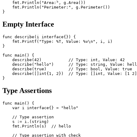
    fmt.Println("Area:", g.Area())

    fmt.Println("Perimeter:", g.Perimeter())

Empty Interface
func describe(i interface{}) {

    fmt.Printf("Type: %T, Value: %v\n", i, i)

}

func main() {

    describe(42)           // Type: int, Value: 42

    describe("hello")      // Type: string, Value: hell
    describe(true)         // Type: bool, Value: true

    describe([]int{1, 2})  // Type: []int, Value: [1 2]

Type Assertions
func main() {

    var i interface{} = "hello"

    // Type assertion

    s := i.(string)

    fmt.Println(s)  // hello

    // Type assertion with check
