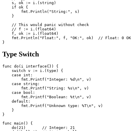
    s, ok := i.(string)

    if ok {

        fmt.Println("String:", s)

    }

    // This would panic without check

    // f := i.(float64)

    f, ok := i.(float64)

    fmt.Println("Float:", f, "OK:", ok)  // Float: 0 OK
Type Switch
func do(i interface{}) {

    switch v := i.(type) {

    case int:

        fmt.Printf("Integer: %d\n", v)

    case string:

        fmt.Printf("String: %s\n", v)

    case bool:

        fmt.Printf("Boolean: %t\n", v)

    default:

        fmt.Printf("Unknown type: %T\n", v)

    }

}

func main() {

    do(21)       // Integer: 21
