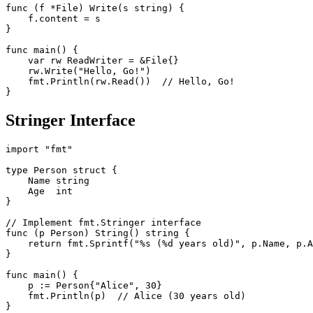
func (f *File) Write(s string) {

    f.content = s

}

func main() {

    var rw ReadWriter = &File{}

    rw.Write("Hello, Go!")

    fmt.Println(rw.Read())  // Hello, Go!

Stringer Interface
import "fmt"

type Person struct {

    Name string

    Age  int

}

// Implement fmt.Stringer interface

func (p Person) String() string {

    return fmt.Sprintf("%s (%d years old)", p.Name, p.A
}

func main() {

    p := Person{"Alice", 30}

    fmt.Println(p)  // Alice (30 years old)
