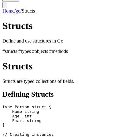
Home
/
go
/
Structs
Structs
Define and use structures in Go
#structs
#types
#objects
#methods
Structs
Structs are typed collections of fields.
Defining Structs
type Person struct {

    Name string

    Age  int

    Email string

}

// Creating instances
