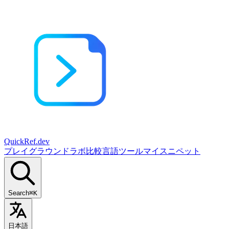
QuickRef
.dev
プレイグラウンド
ラボ
比較
言語
ツール
マイスニペット
Search
⌘K
日本語