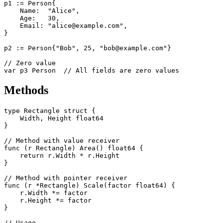
p1 := Person{

    Name:  "Alice",

    Age:   30,

    Email: "alice@example.com",

}

p2 := Person{"Bob", 25, "bob@example.com"}

// Zero value

Methods
type Rectangle struct {

    Width, Height float64

}

// Method with value receiver

func (r Rectangle) Area() float64 {

    return r.Width * r.Height

}

// Method with pointer receiver

func (r *Rectangle) Scale(factor float64) {

    r.Width *= factor

    r.Height *= factor

}

// Usage
