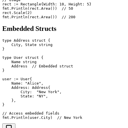
rect := Rectangle{Width: 10, Height: 5}

fmt.Println(rect.Area())  // 50

rect.Scale(2)

Embedded Structs
type Address struct {

    City, State string

}

type User struct {

    Name string

    Address  // Embedded struct

}

user := User{

    Name: "Alice",

    Address: Address{

        City:  "New York",

        State: "NY",

    },

}

// Access embedded fields
