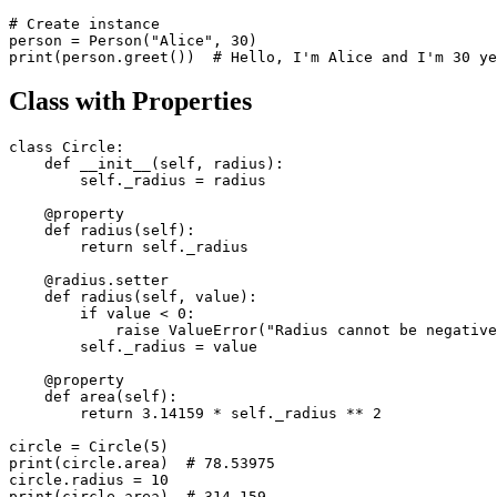
# Create instance

person = Person("Alice", 30)

Class with Properties
class Circle:

    def __init__(self, radius):

        self._radius = radius

    @property

    def radius(self):

        return self._radius

    @radius.setter

    def radius(self, value):

        if value < 0:

            raise ValueError("Radius cannot be negative
        self._radius = value

    @property

    def area(self):

        return 3.14159 * self._radius ** 2

circle = Circle(5)

print(circle.area)  # 78.53975

circle.radius = 10
