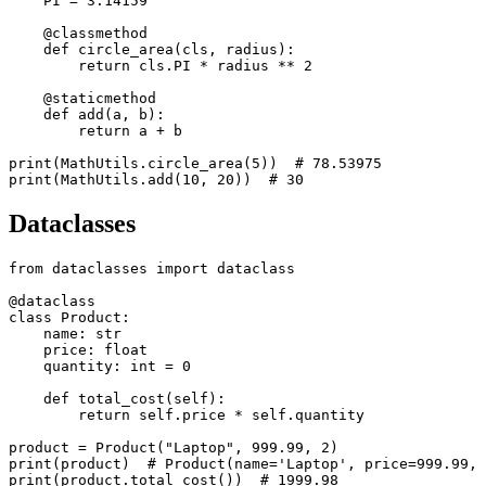
    PI = 3.14159

    @classmethod

    def circle_area(cls, radius):

        return cls.PI * radius ** 2

    @staticmethod

    def add(a, b):

        return a + b

print(MathUtils.circle_area(5))  # 78.53975

Dataclasses
from dataclasses import dataclass

@dataclass

class Product:

    name: str

    price: float

    quantity: int = 0

    def total_cost(self):

        return self.price * self.quantity

product = Product("Laptop", 999.99, 2)

print(product)  # Product(name='Laptop', price=999.99, 