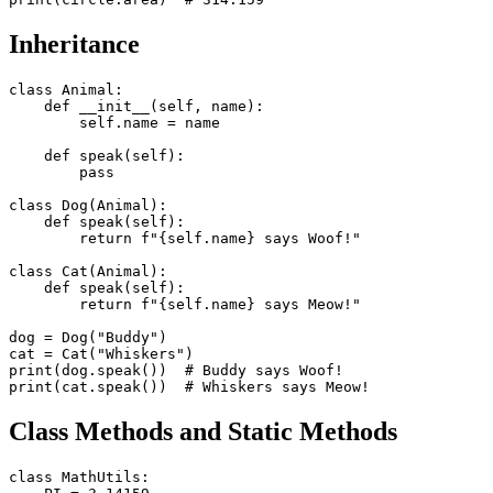
Inheritance
class Animal:

    def __init__(self, name):

        self.name = name

    def speak(self):

        pass

class Dog(Animal):

    def speak(self):

        return f"{self.name} says Woof!"

class Cat(Animal):

    def speak(self):

        return f"{self.name} says Meow!"

dog = Dog("Buddy")

cat = Cat("Whiskers")

print(dog.speak())  # Buddy says Woof!

Class Methods and Static Methods
class MathUtils:
