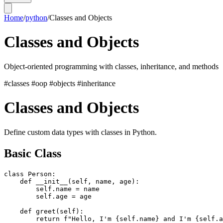
Home
/
python
/
Classes and Objects
Classes and Objects
Object-oriented programming with classes, inheritance, and methods
#classes
#oop
#objects
#inheritance
Classes and Objects
Define custom data types with classes in Python.
Basic Class
class Person:

    def __init__(self, name, age):

        self.name = name

        self.age = age

    def greet(self):

        return f"Hello, I'm {self.name} and I'm {self.a