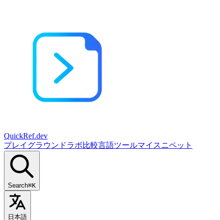
QuickRef
.dev
プレイグラウンド
ラボ
比較
言語
ツール
マイスニペット
Search
⌘K
日本語