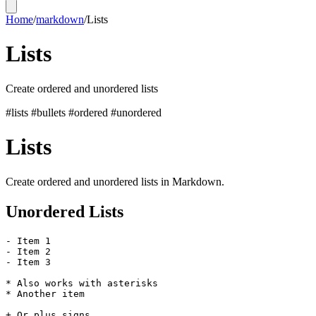
Home
/
markdown
/
Lists
Lists
Create ordered and unordered lists
#lists
#bullets
#ordered
#unordered
Lists
Create ordered and unordered lists in Markdown.
Unordered Lists
- Item 1

- Item 2

- Item 3

* Also works with asterisks

* Another item

+ Or plus signs
