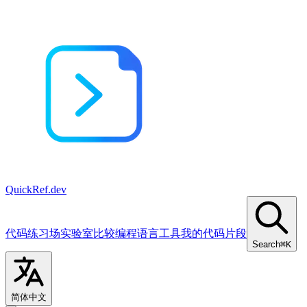
QuickRef
.dev
代码练习场
实验室
比较
编程语言
工具
我的代码片段
Search
⌘K
简体中文