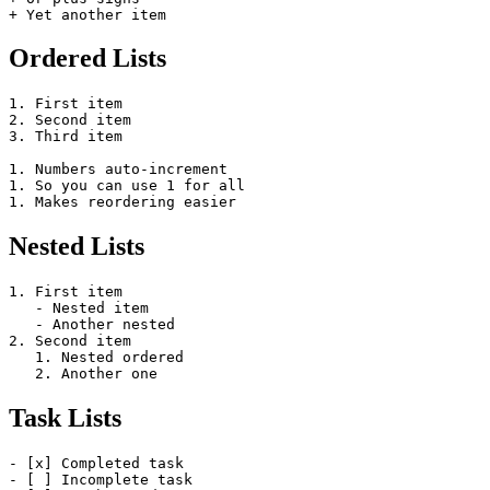
Ordered Lists
1. First item

2. Second item

3. Third item

1. Numbers auto-increment

1. So you can use 1 for all

Nested Lists
1. First item

   - Nested item

   - Another nested

2. Second item

   1. Nested ordered

Task Lists
- [x] Completed task

- [ ] Incomplete task
